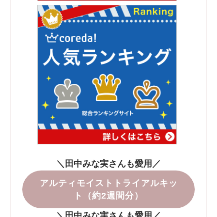
＼田中みな実さんも愛用／
アルティモイストトライアルキッ
ト（約2週間分）
＼田中みな実さんも愛用／