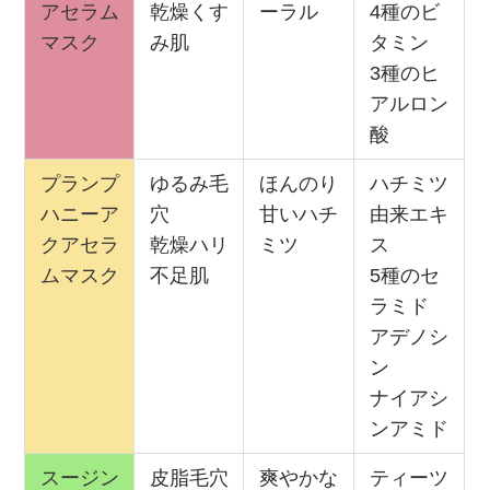
アセラム
乾燥くす
ーラル
4種のビ
マスク
み肌
タミン
3種のヒ
アルロン
酸
プランプ
ゆるみ毛
ほんのり
ハチミツ
ハニーア
穴
甘いハチ
由来エキ
クアセラ
乾燥ハリ
ミツ
ス
ムマスク
不足肌
5種のセ
ラミド
アデノシ
ン
ナイアシ
ンアミド
スージン
皮脂毛穴
爽やかな
ティーツ